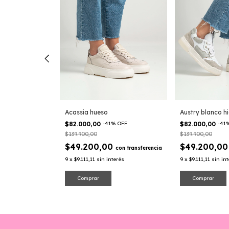
%
OFF
0
con
transferencia
erés
Austry blanco hi
Acassia hueso
$82.000,00
-
41
$82.000,00
-
41
%
OFF
$139.900,00
$139.900,00
$49.200,0
$49.200,00
con
transferencia
9
x
$9.111,11
sin in
9
x
$9.111,11
sin interés
Comprar
Comprar