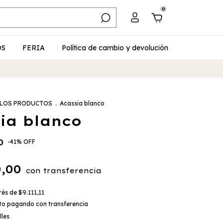
0
OS
FERIA
Política de cambio y devolución
 LOS PRODUCTOS
.
Acassia blanco
ia blanco
0
-
41
%
OFF
0,00
con
transferencia
erés de
$9.111,11
to
pagando con transferencia
lles