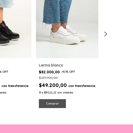
LERMA NEGRO
$82.000,00
-
41
$139.900,00
$49.200,0
9
x
$9.111,11
sin in
Lerma blanco
%
OFF
$82.000,00
-
41
%
OFF
Comprar
$139.900,00
0
$49.200,00
con
transferencia
con
transferencia
terés
9
x
$9.111,11
sin interés
Comprar