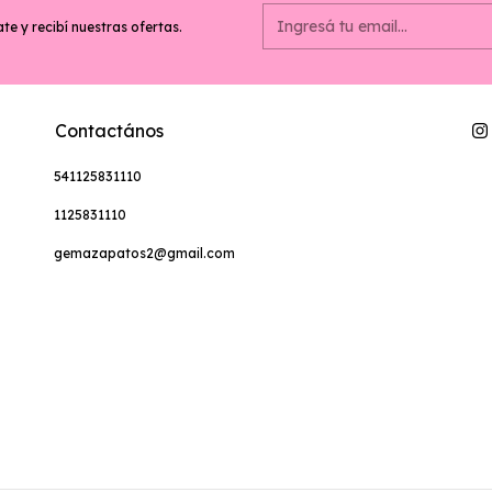
te y recibí nuestras ofertas.
Contactános
541125831110
1125831110
gemazapatos2@gmail.com