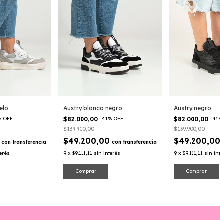
elo
Austry negro
Austry blanco negro
%
OFF
$82.000,00
-
41
$82.000,00
-
41
%
OFF
$139.900,00
$139.900,00
0
$49.200,0
$49.200,00
con
transferencia
con
transferencia
terés
9
x
$9.111,11
sin in
9
x
$9.111,11
sin interés
Comprar
Comprar