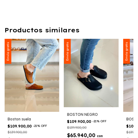
Productos similares
Envío gratis
Envío gratis
Envío gratis
BOSTON NEGRO
Boston suela
BOST
$109.900,00
-
21
%
OFF
$109.900,00
-
21
%
OFF
$109.
$139.900,00
$139.900,00
$139.9
$65.940,00
con