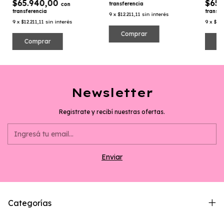
$65.940,00
$65
transferencia
con
transferencia
transfe
9
x
$12.211,11
sin interés
9
x
$12.211,11
sin interés
9
x
$12.
Comprar
Comprar
C
Newsletter
Registrate y recibí nuestras ofertas.
Categorías