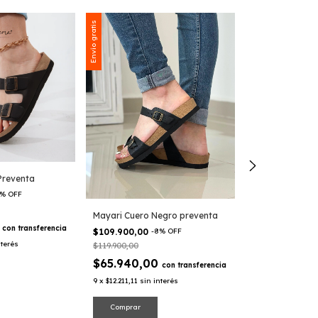
Envío gratis
Envío gratis
Preventa
%
OFF
Mayari Cuero Negro preventa
BOTAS MORA
0
con
transferencia
$109.900,00
-
8
%
OFF
$135.900,00
-
9
nterés
$119.900,00
$149.000,00
$65.940,00
$81.540,0
con
transferencia
9
x
$12.211,11
sin interés
9
x
$15.100,00
sin 
Comprar
Comprar