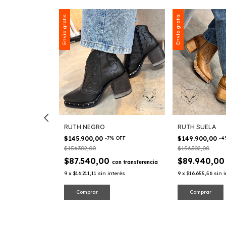
Envío gratis
Envío gratis
RUTH NEGRO
RUTH SUELA
$145.900,00
-
7
%
OFF
$149.900,00
-
4
$156.302,00
$156.302,00
$87.540,00
$89.940,0
con
transferencia
9
x
$16.211,11
sin interés
9
x
$16.655,56
sin 
on
transferencia
Comprar
Comprar
nterés