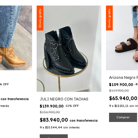
Envío gratis
Envío gratis
Arizona Negro 
%
OFF
$109.900,00
-
8
$119.900,00
0
$65.940,0
JULI NEGRO CON TACHAS
con
transferencia
$139.900,00
-
11
%
OFF
interés
9
x
$12.211,11
sin i
$156.900,00
Comprar
$83.940,00
con
transferencia
9
x
$15.544,44
sin interés