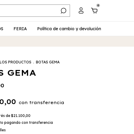
0
OS
FERIA
Política de cambio y devolución
 LOS PRODUCTOS
.
BOTAS GEMA
S GEMA
00
40,00
con
transferencia
erés de
$21.100,00
to
pagando con transferencia
lles