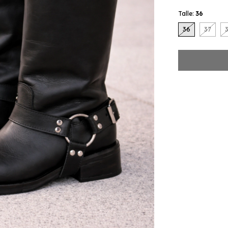
Talle:
36
36
37