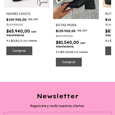
MAYARI CHOCO
RUTH
$109.900,00
-
8
%
OFF
$145.
$119.900,00
$156.3
BOTAS MORA
$65.940,00
$87.
$135.900,00
-
9
%
OFF
con
transferencia
transfe
$149.000,00
9
x
$12.211,11
sin interés
9
x
$16.
$81.540,00
con
transferencia
Comprar
C
9
x
$15.100,00
sin interés
Comprar
Newsletter
Registrate y recibí nuestras ofertas.