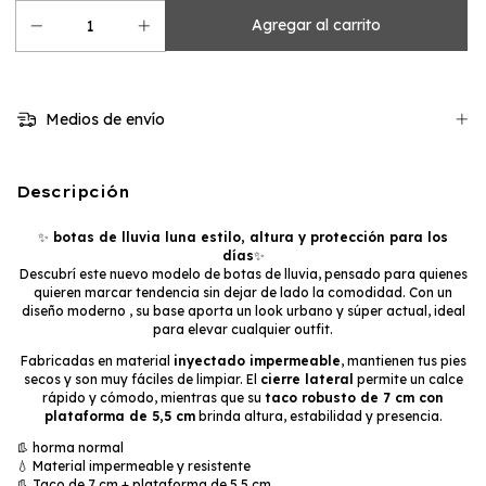
Medios de envío
Descripción
✨
botas de lluvia luna estilo, altura y protección para los
días
✨
Descubrí este nuevo modelo de botas de lluvia, pensado para quienes
quieren marcar tendencia sin dejar de lado la comodidad. Con un
diseño moderno , su base aporta un look urbano y súper actual, ideal
para elevar cualquier outfit.
Fabricadas en material
inyectado impermeable
, mantienen tus pies
secos y son muy fáciles de limpiar. El
cierre lateral
permite un calce
rápido y cómodo, mientras que su
taco robusto de 7 cm con
plataforma de 5,5 cm
brinda altura, estabilidad y presencia.
👢 horma normal
💧 Material impermeable y resistente
👢 Taco de 7 cm + plataforma de 5,5 cm