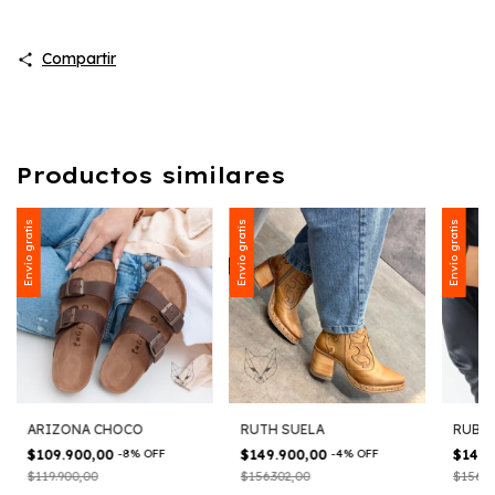
Compartir
Productos similares
Envío gratis
Envío gratis
Envío gratis
ARIZONA CHOCO
RUTH SUELA
RUBY
$109.900,00
-
8
%
OFF
$149.900,00
-
4
%
OFF
$149.
$119.900,00
$156.302,00
$156.3