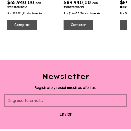
$65.940,00
$89.940,00
$89
con
con
transferencia
transferencia
transfe
9
x
$12.211,11
sin interés
9
x
$16.655,56
sin interés
9
x
$16
Comprar
Comprar
C
Newsletter
Registrate y recibí nuestras ofertas.